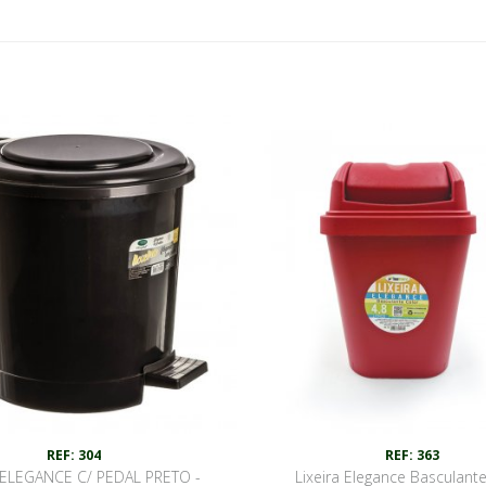
REF: 304
REF: 363
A ELEGANCE C/ PEDAL PRETO -
Lixeira Elegance Basculant