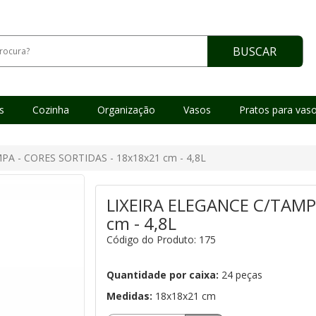
BUSCAR
as
Cozinha
Organização
Vasos
Pratos para vas
PA - CORES SORTIDAS - 18x18x21 cm - 4,8L
LIXEIRA ELEGANCE C/TAMP
cm - 4,8L
Código do Produto: 175
Quantidade por caixa:
24 peças
Medidas:
18x18x21 cm