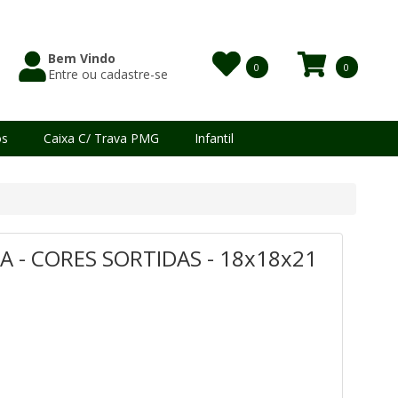
Bem Vindo
0
0
Entre ou cadastre-se
Itens
os
Caixa C/ Trava PMG
Infantil
A - CORES SORTIDAS - 18x18x21