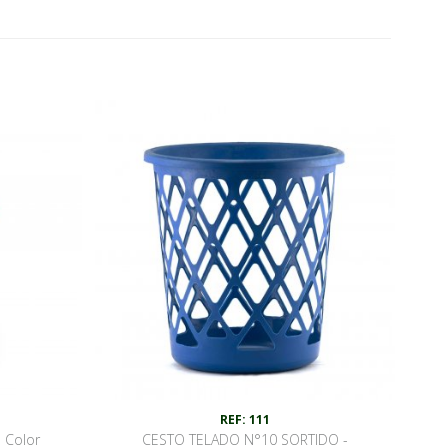
REF: 111
e Color
CESTO TELADO N°10 SORTIDO -