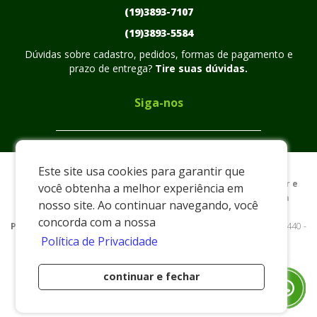
(19)3893-7107
(19)3893-5584
Dúvidas sobre cadastro, pedidos, formas de pagamento e
prazo de entrega?
Tire suas dúvidas.
Siga-nos
Este site usa cookies para garantir que
Preços e condições exclusivos para o www.plasmarc.com.br e
você obtenha a melhor experiência em
para o televendas, podendo sofrer alterações sem prévia
nosso site. Ao continuar navegando, você
notiﬁcação.
concorda com a nossa
Plasmarc
|
xxxx
|
www.plasmarc.com.br
| Rua Nelson Custodio - 440 -
Política de Privacidade
Distrito Industrial Américo Pieri - Pedreira/SP - 13928-550 - E-mail:
vendas@plasmarc.com.br
/ Email:
comercial@plasmarc.com.br
continuar e fechar
Desenvolvido por
(19) 99828-7253
(19) 99777-8925