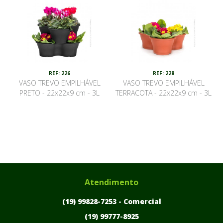
REF: 226
REF: 228
VASO TREVO EMPILHÁVEL
VASO TREVO EMPILHÁVEL
PRETO - 22x22x9 cm - 3L
TERRACOTA - 22x22x9 cm - 3L
Atendimento
(19) 99828-7253 -
Comercial
(19) 99777-8925